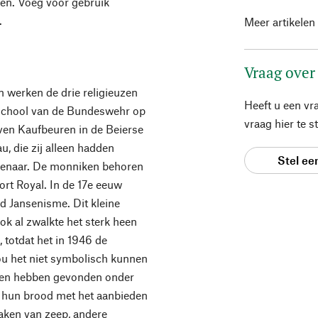
ven. Voeg voor gebruik
.
Meer artikelen
Vraag over
 werken de drie religieuzen
Heeft u een vr
rschool van de Bundeswehr op
vraag hier te 
oven Kaufbeuren in de Beierse
, die zij alleen hadden
Stel ee
genaar. De monniken behoren
rt Royal. In de 17e eeuw
 Jansenisme. Dit kleine
ok al zwalkte het sterk heen
 totdat het in 1946 de
u het niet symbolisch kunnen
ven hebben gevonden onder
n hun brood met het aanbieden
aken van zeep, andere