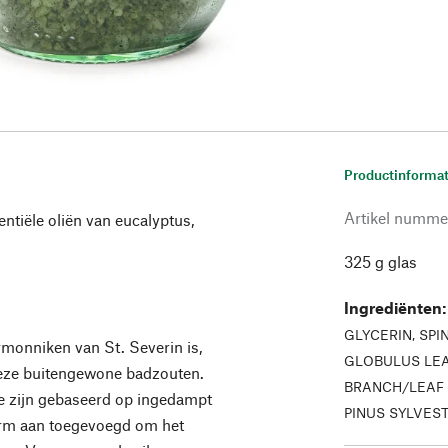
Productinformat
Artikel numme
ntiële oliën van eucalyptus,
325 g glas
Ingrediënten
GLYCERIN, SP
rmonniken van St. Severin is,
GLOBULUS LEAF
deze buitengewone badzouten.
BRANCH/LEAF 
 Ze zijn gebaseerd op ingedampt
PINUS SYLVES
orm aan toegevoegd om het