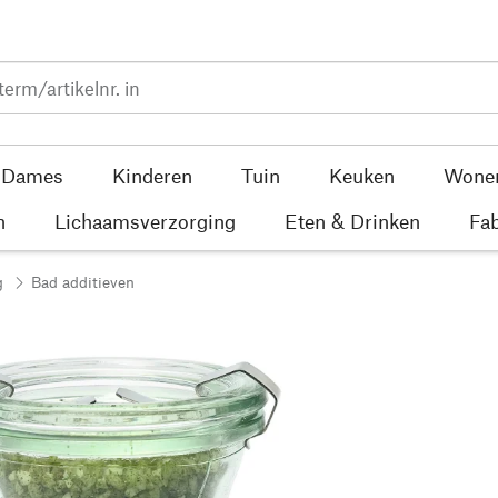
Dames
Kinderen
Tuin
Keuken
Wone
n
Lichaamsverzorging
Eten & Drinken
Fab
g
Bad additieven