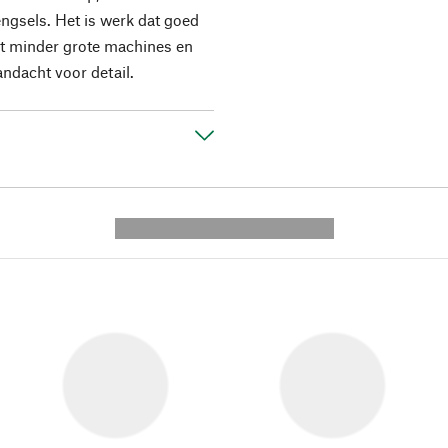
gsels. Het is werk dat goed
et minder grote machines en
andacht voor detail.
---------- --------------