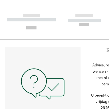
------------
------------
----------- ----------- ----------
----------- -----------
-
--,-- €
--,-- €
K
Advies, r
wensen - 
met al
pers
U bereikt 
vrijdag
2626