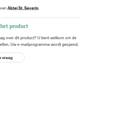
 van
Abtei St. Severin
 het product
aag over dit product? U bent welkom om de
stellen. Uw e-mailprogramma wordt geopend.
n vraag