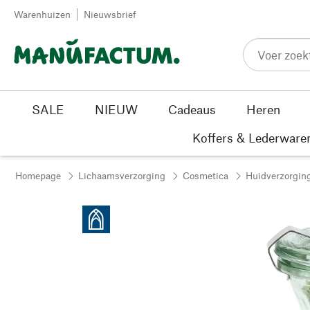
Passer au contenu
Warenhuizen
Nieuwsbrief
SALE
NIEUW
Cadeaus
Heren
Koffers & Lederware
Homepage
Lichaamsverzorging
Cosmetica
Huidverzorgin