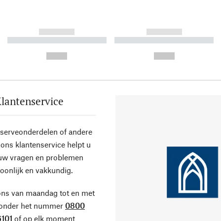
------------
------------
----------- ----------- ----------
----------- ----------- ----------
-
-
--,-- €
--,-- €
lantenservice
eserveonderdelen of andere
ons klantenservice helpt u
 uw vragen en problemen
oonlijk en vakkundig.
ons van maandag tot en met
 onder het nummer
0800
101
of op elk moment