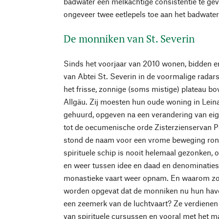
badwater een melkachtige consistentie te ge
ongeveer twee eetlepels toe aan het badwater
De monniken van St. Severin
Sinds het voorjaar van 2010 wonen, bidden en
van Abtei St. Severin in de voormalige rada
het frisse, zonnige (soms mistige) plateau b
Allgäu. Zij moesten hun oude woning in Leinau
gehuurd, opgeven na een verandering van ei
tot de oecumenische orde Zisterzienservan Po
stond de naam voor een vrome beweging rond
spirituele schip is nooit helemaal gezonken, o
en weer tussen idee en daad en denominaties,
monastieke vaart weer opnam. En waarom zo
worden opgevat dat de monniken nu hun ha
een zeemerk van de luchtvaart? Ze verdiene
van spirituele cursussen en vooral met het m