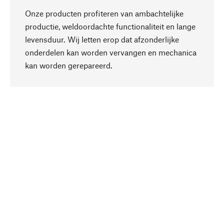
Onze producten profiteren van ambachtelijke
productie, weldoordachte functionaliteit en lange
levensduur. Wij letten erop dat afzonderlijke
onderdelen kan worden vervangen en mechanica
Naar boven
kan worden gerepareerd.
Bewust
Bij onze productkeuze staat de duurzaamheid
centraal. Wij kiezen voor natuurlijke
bestanddelen en materialen, die kunnen worden
verzorgd, evenals op een efficiënt gebruik van
hulpbronnen en sociaal aanvaardbare productie.