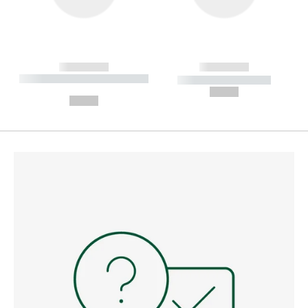
------------
------------
----------- ----------- --------
----------- -----------
---
--,-- €
--,-- €