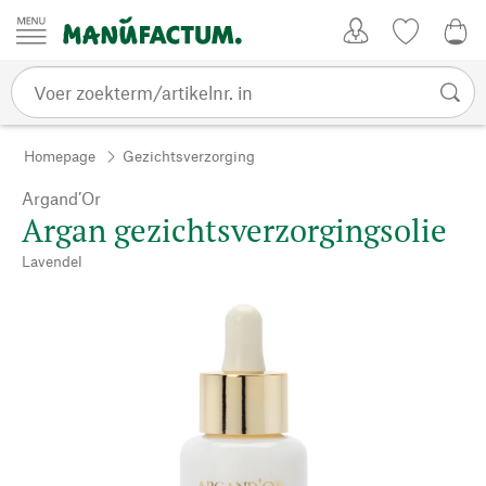
Passer au contenu
Account
Kijklijst
€ 0
Homepage
Gezichtsverzorging
Argand’Or
Argan gezichtsverzorgingsolie
Lavendel