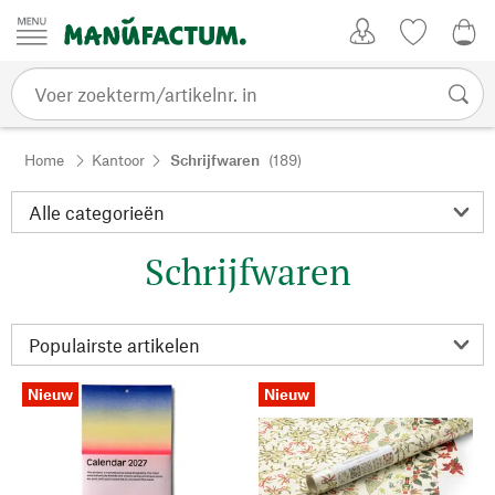
Passer au contenu
Account
Kijklijst
€ 0
Home
Kantoor
Schrijfwaren
(189)
Schrijfwaren
Nieuw
Nieuw