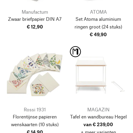
Manufactum
ATOMA
Zwaar briefpapier DIN A7
Set Atoma aluminium
€ 12,90
ringen groot
(24 stuks)
€ 49,90
Rossi 1931
MAGAZIN
Florentijnse papieren
Tafel en wandbureau Hegel
wenskaarten
(10 stuks)
van € 239,00
€ 14,90
+ meer varianten