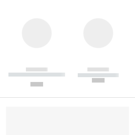
------------
------------
----------- ----------- --------
----------- -----------
---
--,-- €
--,-- €