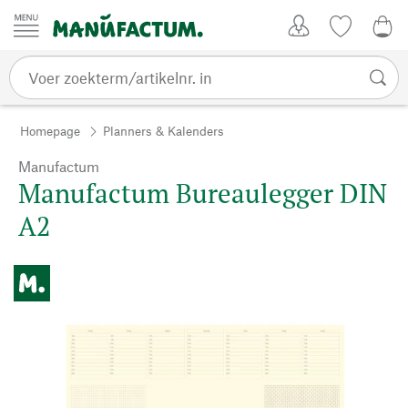
Passer au contenu
Account
Kijklijst
€ 0
Homepage
Planners & Kalenders
Manufactum
Manufactum Bureaulegger DIN
A2