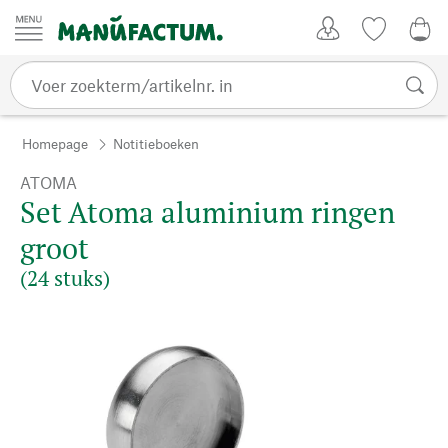
Passer au contenu
Account
Kijklijst
€ 0
Homepage
Notitieboeken
ATOMA
Set Atoma aluminium ringen
groot
(24 stuks)