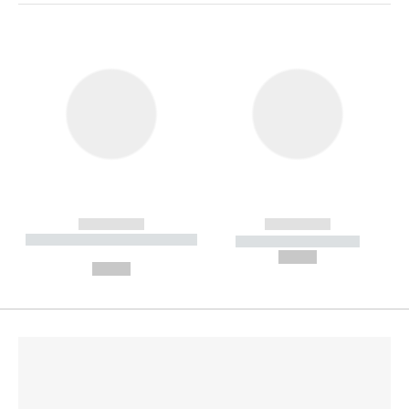
------------
------------
----------- ----------- --------
----------- -----------
---
--,-- €
--,-- €