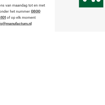
ons van maandag tot en met
 onder het nummer
0800
101
of op elk moment
fo@manufactum.nl