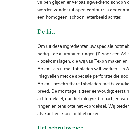
vulpen glijden er verbazingwekkend schoon o
worden zonder uitlopen contourrijk opgenome
een homogeen, schoon letterbeeld achter.
De kit.
Om uit deze ingrediënten uw speciale notitieb
nodig - de aluminium ringen (11 voor een A4 e
- boekomslagen, die wij van Texon maken en d
A5 en - als u met tabbladen wilt werken - in A
inlegvellen met de speciale perforatie die nod
A5 en - beschrijfbare tabbladen met 6-voudig
breed. De montage is zeer eenvoudig: eerst ri
achterdeksel, dan het inlegvel (in partijen va
ringen en tenslotte het voordeksel. Wij biede
als kant-en-klare notitieboeken.
Het schrijfpapier.