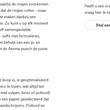
, waarbij de ringen voorkomen
Heeft u een vr
dat de ringen rollen - maar
vraag hier te 
s te maken dankzij een
ten. Zo kunt u op elk moment
Stel ee
zelf samengestelde
 zelfs met formulieren,
et behulp van een pc en
et de Atoma-punch de juiste
te koop is, is geoptimaliseerd
rs te lopen, wat altijd ten
met vulpen, biros of potlood)
) een papier geselecteerd dat
andschrijvers. Potlood en