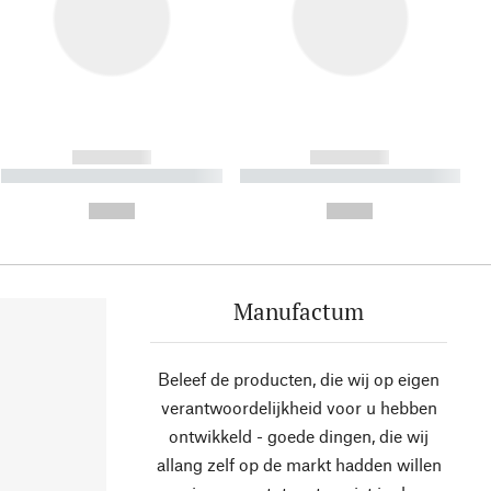
------------
------------
----------- ----------- ----------
----------- ----------- ----------
- -----------
-
--,-- €
--,-- €
Manufactum
Beleef de producten, die wij op eigen
verantwoordelijkheid voor u hebben
ontwikkeld - goede dingen, die wij
allang zelf op de markt hadden willen