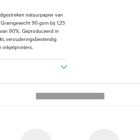
adgestreken natuurpapier van
t. Gramgewicht 90 gsm bij 1,25
t van 90%. Geproduceerd in
eekt, verouderingsbestendig
 inkjetprinters.
---------- --------------