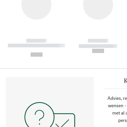
------------
------------
----------- ----------- ----------
----------- -----------
-
--,-- €
--,-- €
K
Advies, r
wensen - 
met al
pers