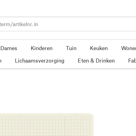
Dames
Kinderen
Tuin
Keuken
Wone
n
Lichaamsverzorging
Eten & Drinken
Fab