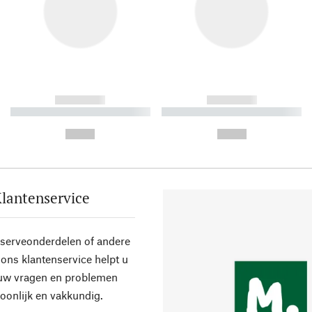
------------
------------
----------- ----------- ----------
----------- ----------- ----------
-
-
--,-- €
--,-- €
lantenservice
eserveonderdelen of andere
ons klantenservice helpt u
 uw vragen en problemen
oonlijk en vakkundig.