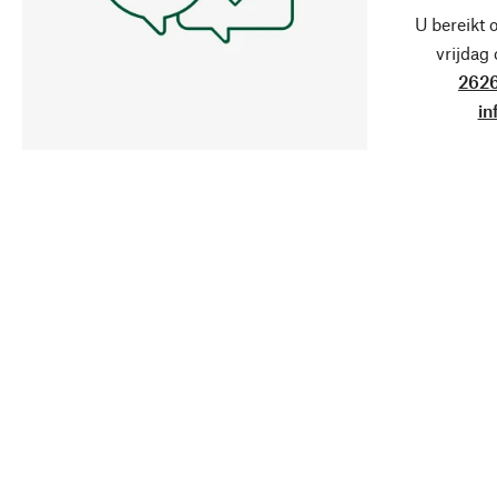
U bereikt 
vrijdag
2626
in