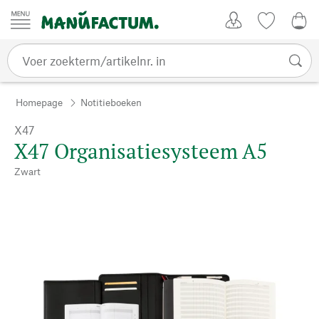
Passer au contenu
Account
Kijklijst
€ 0
Homepage
Notitieboeken
X47
X47 Organisatiesysteem A5
Zwart