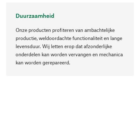
Duurzaamheid
Onze producten profiteren van ambachtelijke
productie, weldoordachte functionaliteit en lange
levensduur. Wij letten erop dat afzonderlijke
onderdelen kan worden vervangen en mechanica
Naar boven
kan worden gerepareerd.
Bewust
Bij onze productkeuze staat de duurzaamheid
centraal. Wij kiezen voor natuurlijke
bestanddelen en materialen, die kunnen worden
verzorgd, evenals op een efficiënt gebruik van