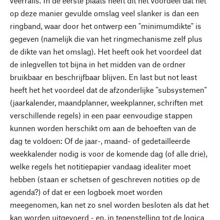
veerrails. In de eerste plaats heeft dit het voordeel dat het
op deze manier gevulde omslag veel slanker is dan een
ringband, waar door het ontwerp een "minimumdikte" is
gegeven (namelijk die van het ringmechanisme zelf plus
de dikte van het omslag). Het heeft ook het voordeel dat
de inlegvellen tot bijna in het midden van de ordner
bruikbaar en beschrijfbaar blijven. En last but not least
heeft het het voordeel dat de afzonderlijke "subsystemen"
(jaarkalender, maandplanner, weekplanner, schriften met
verschillende regels) in een paar eenvoudige stappen
kunnen worden herschikt om aan de behoeften van de
dag te voldoen: Of de jaar-, maand- of gedetailleerde
weekkalender nodig is voor de komende dag (of alle drie),
welke regels het notitiepapier vandaag idealiter moet
hebben (staan er schetsen of geschreven notities op de
agenda?) of dat er een logboek moet worden
meegenomen, kan net zo snel worden besloten als dat het
kan worden uitgevoerd - en, in tegenstelling tot de logica