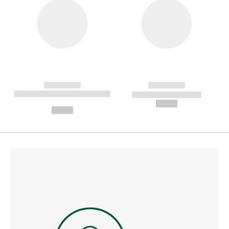
------------
------------
----------- ----------- --------
----------- -----------
---
--,-- €
--,-- €