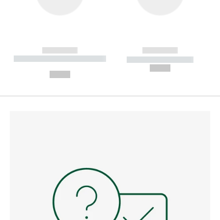
------------
------------
----------- ----------- --------
----------- -----------
---
--,-- €
--,-- €