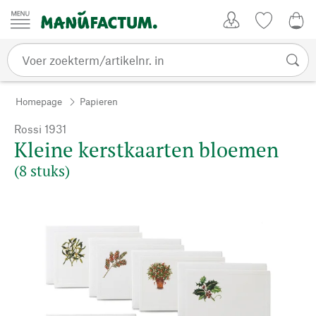
Passer au contenu
Account
Kijklijst
€ 0
Homepage
Papieren
Rossi 1931
Kleine kerstkaarten bloemen
(8 stuks)