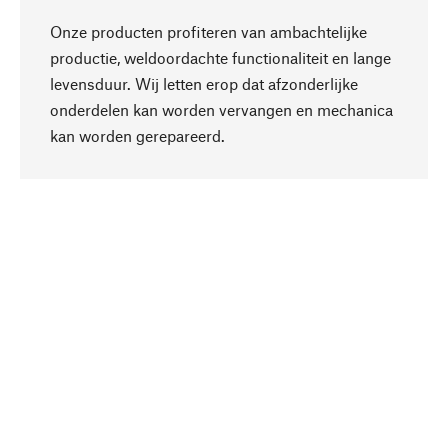
Onze producten profiteren van ambachtelijke
productie, weldoordachte functionaliteit en lange
levensduur. Wij letten erop dat afzonderlijke
onderdelen kan worden vervangen en mechanica
Naar boven
kan worden gerepareerd.
Bewust
Bij onze productkeuze staat de duurzaamheid
centraal. Wij kiezen voor natuurlijke
bestanddelen en materialen, die kunnen worden
verzorgd, evenals op een efficiënt gebruik van
hulpbronnen en sociaal aanvaardbare productie.