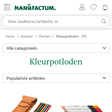
Passer au contenu
Account
Kijklijst
€ 0
Home
Kantoor
Pennen
Kleurpotloden
(16)
Kleurpotloden