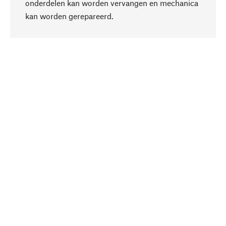
onderdelen kan worden vervangen en mechanica
Naar boven
kan worden gerepareerd.
Bewust
Bij onze productkeuze staat de duurzaamheid
centraal. Wij kiezen voor natuurlijke
bestanddelen en materialen, die kunnen worden
verzorgd, evenals op een efficiënt gebruik van
hulpbronnen en sociaal aanvaardbare productie.
Geselecteerd
Als uw competente partner werken wij