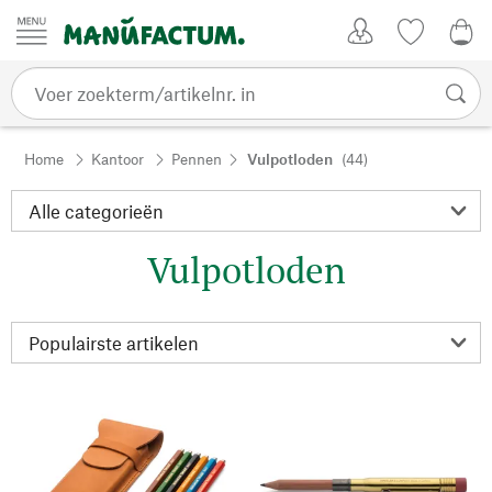
Passer au contenu
Account
Kijklijst
€ 0
Home
Kantoor
Pennen
Vulpotloden
(44)
Vulpotloden