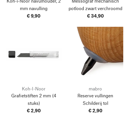
Koh-i-Noor navulhouder, 2
Messograf mechanisch
mm navulling
potlood zwart verchroomd
€ 9,90
€ 34,90
Koh-I-Noor
mabro
Grafietstiften 2 mm
(4
Reserve vullingen
stuks)
Schilderij tol
€ 2,90
€ 2,90