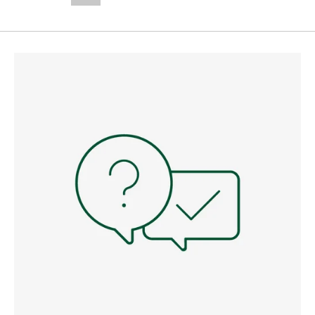
--,-- €