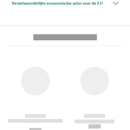
Verantwoordelijke economische actor voor de EU
---------- --------------
------------
------------
----------- ----------- --------
----------- -----------
---
--,-- €