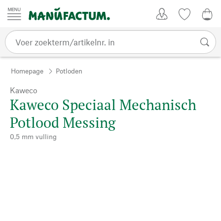
Passer au contenu
Account
Kijklijst
€ 0
Homepage
Potloden
Kaweco
Kaweco Speciaal Mechanisch
Potlood Messing
0,5 mm vulling