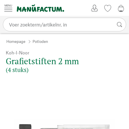
Passer au contenu
Account
Kijklijst
€ 0
Homepage
Potloden
Koh-I-Noor
Grafietstiften 2 mm
(4 stuks)