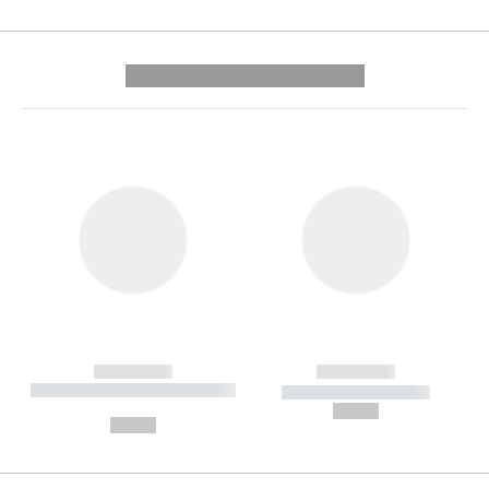
---------- --------------
------------
------------
----------- ----------- --------
----------- -----------
---
--,-- €
--,-- €