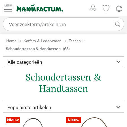
Passer au contenu
Account
Kijklijst
€ 0
Home
Koffers & Lederwaren
Tassen
Schoudertassen & Handtassen
(68)
Schoudertassen &
Handtassen
Nieuw
Nieuw