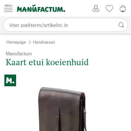
Passer au contenu
Account
Kijklijst
€ 0
Homepage
Handtassen
Manufactum
Kaart etui koeienhuid