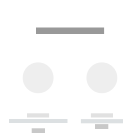
---------- --------------
------------
------------
----------- ----------- --------
----------- -----------
---
--,-- €
--,-- €