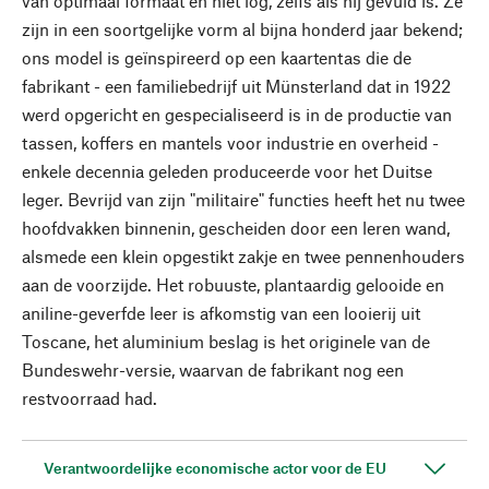
van optimaal formaat en niet log, zelfs als hij gevuld is. Ze
zijn in een soortgelijke vorm al bijna honderd jaar bekend;
ons model is geïnspireerd op een kaartentas die de
fabrikant - een familiebedrijf uit Münsterland dat in 1922
werd opgericht en gespecialiseerd is in de productie van
tassen, koffers en mantels voor industrie en overheid -
enkele decennia geleden produceerde voor het Duitse
leger. Bevrijd van zijn "militaire" functies heeft het nu twee
hoofdvakken binnenin, gescheiden door een leren wand,
alsmede een klein opgestikt zakje en twee pennenhouders
aan de voorzijde. Het robuuste, plantaardig gelooide en
aniline-geverfde leer is afkomstig van een looierij uit
Toscane, het aluminium beslag is het originele van de
Bundeswehr-versie, waarvan de fabrikant nog een
restvoorraad had.
Verantwoordelijke economische actor voor de EU