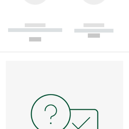
------------
------------
----------- ----------- --------
----------- -----------
---
--,-- €
--,-- €