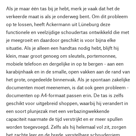
Als je maar één tas bij je hebt, merk je vaak dat het de
verkeerde maat is als je onderweg bent. Om dit probleem
op te lossen, heeft Ackermann uit Lüneburg deze
functionele en veelzijdige schoudertas ontwikkeld die met
je meegroeit en daardoor geschikt is voor bijna elke
situatie. Als je alleen een handtas nodig hebt, blijft hij
klein, maar groot genoeg om sleutels, portemonnee,
mobiele telefoon en dergelijke in op te bergen - aan een
karabijnhaak en in de smalle, open vakken aan de rand van
het grote, ongedeelde binnenvak. Als je spontaan zakelijke
documenten moet meenemen, is dat ook geen probleem -
documenten op A4-formaat passen erin. De tas is zelfs
geschikt voor uitgebreid shoppen, waarbij hij verandert in
een soort plunjezak met een verbazingwekkende
capaciteit naarmate de tijd verstrijkt en er meer spullen
worden toegevoegd. Zelfs als hij helemaal vol zit, zorgen
het zachte leer en de brede, verstelbare schouderriem