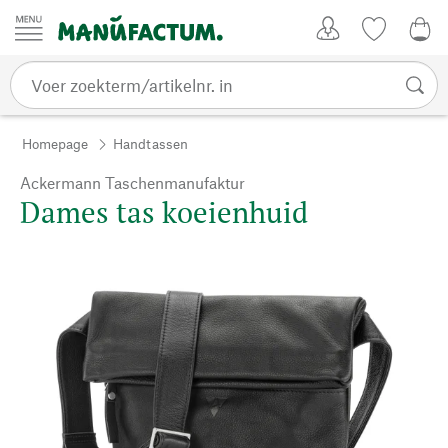
Passer au contenu
Account
Kijklijst
€ 0
Homepage
Handtassen
Ackermann Taschenmanufaktur
Dames tas koeienhuid