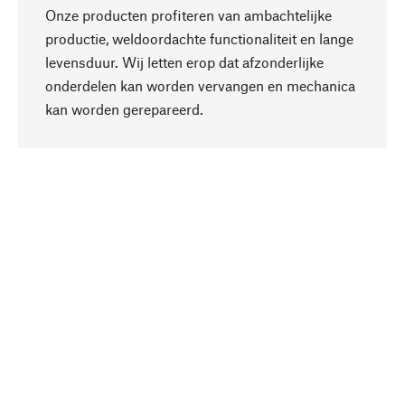
Onze producten profiteren van ambachtelijke
productie, weldoordachte functionaliteit en lange
levensduur. Wij letten erop dat afzonderlijke
onderdelen kan worden vervangen en mechanica
Naar boven
kan worden gerepareerd.
Bewust
Bij onze productkeuze staat de duurzaamheid
centraal. Wij kiezen voor natuurlijke
bestanddelen en materialen, die kunnen worden
verzorgd, evenals op een efficiënt gebruik van
hulpbronnen en sociaal aanvaardbare productie.