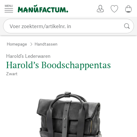
Passer au contenu
Account
Kijklijst
€ 0
Homepage
Handtassen
Harold’s Lederwaren
Harold’s Boodschappentas
Zwart