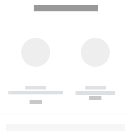
---------- --------------
------------
------------
----------- ----------- --------
----------- -----------
---
--,-- €
--,-- €