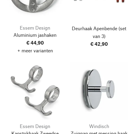
Essem Design
Deurhaak Apenbende
(set
Aluminium jashaken
van 3)
€ 44,90
€ 42,90
+ meer varianten
Essem Design
Windisch
Kapstokhaak Zweedse
Zuignap met messing haak