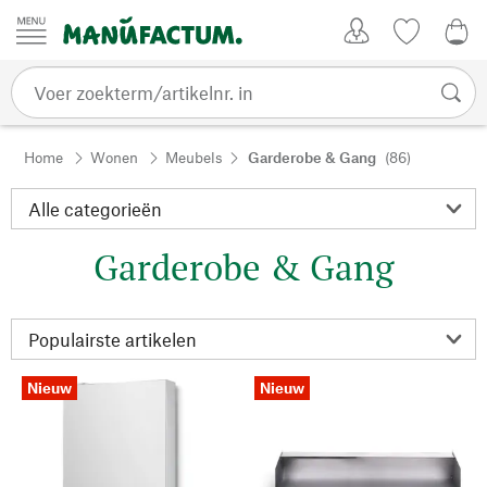
Passer au contenu
Account
Kijklijst
€ 0
Home
Wonen
Meubels
Garderobe & Gang
(86)
Garderobe & Gang
Nieuw
Nieuw