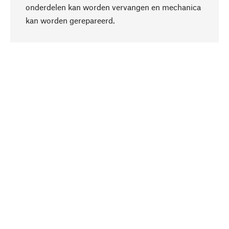
onderdelen kan worden vervangen en mechanica
Naar boven
kan worden gerepareerd.
Bewust
Bij onze productkeuze staat de duurzaamheid
centraal. Wij kiezen voor natuurlijke
bestanddelen en materialen, die kunnen worden
verzorgd, evenals op een efficiënt gebruik van
hulpbronnen en sociaal aanvaardbare productie.
Geselecteerd