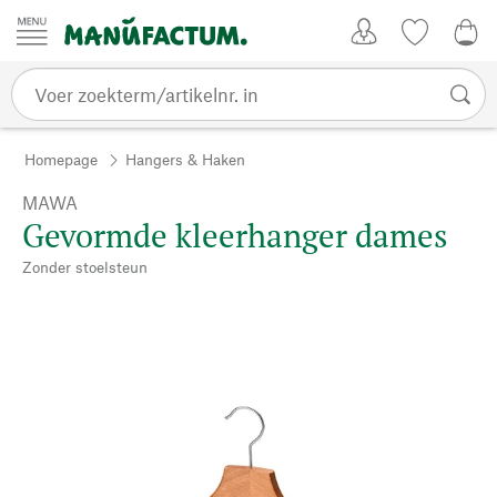
Passer au contenu
Account
Kijklijst
€ 0
Homepage
Hangers & Haken
MAWA
Gevormde kleerhanger dames
Zonder stoelsteun