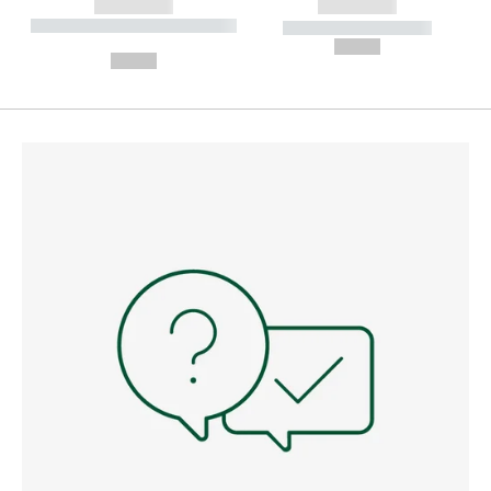
------------
------------
----------- ----------- --------
----------- -----------
---
--,-- €
--,-- €