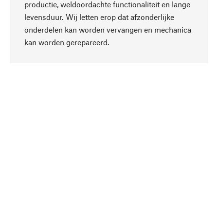
productie, weldoordachte functionaliteit en lange
levensduur. Wij letten erop dat afzonderlijke
onderdelen kan worden vervangen en mechanica
Naar boven
kan worden gerepareerd.
Bewust
Bij onze productkeuze staat de duurzaamheid
centraal. Wij kiezen voor natuurlijke
bestanddelen en materialen, die kunnen worden
verzorgd, evenals op een efficiënt gebruik van
hulpbronnen en sociaal aanvaardbare productie.