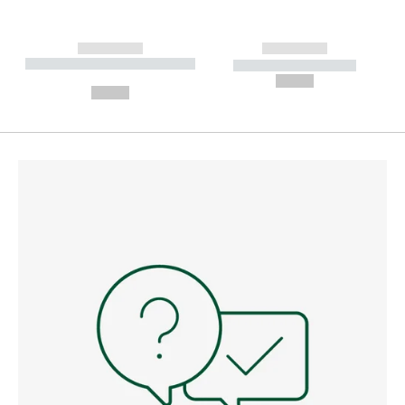
------------
------------
----------- ----------- --------
----------- -----------
---
--,-- €
--,-- €