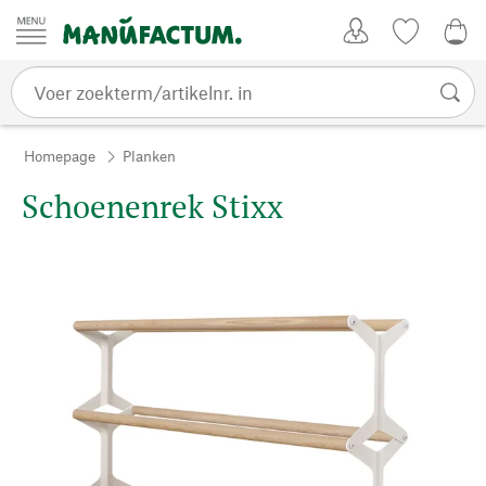
Passer au contenu
Account
Kijklijst
€ 0
Homepage
Planken
Schoenenrek Stixx