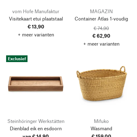
vom Hofe Manufaktur
MAGAZIN
Visitekaart etui plaatstaal
Container Atlas
1-voudig
€ 13,90
€ 74,90
+ meer varianten
€ 62,90
+ meer varianten
Exclusief
Steinhöringer Werkstätten
Mifuko
Dienblad eik en esdoorn
Wasmand
van € 14,90
€ 159,00