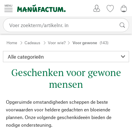
Passer au contenu
Account
Kijklijst
€ 0
Home
Cadeaus
Voor wie?
Voor gewone
(143)
Geschenken voor gewone
mensen
Opgeruimde omstandigheden scheppen de beste
voorwaarden voor heldere gedachten en bloeiende
plannen. Onze volgende geschenkideeën bieden de
nodige ondersteuning.