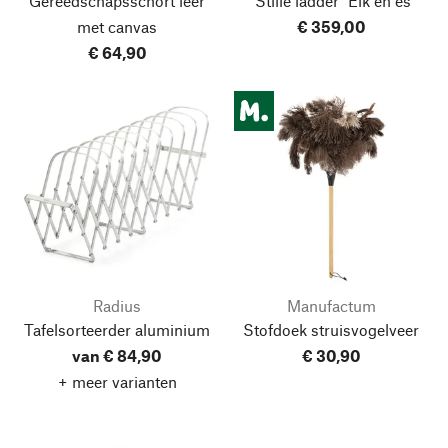
Gereedschapsschort leer
"Stille ladder" Eik en es
met canvas
€ 359,00
€ 64,90
Radius
Manufactum
Tafelsorteerder aluminium
Stofdoek struisvogelveer
van € 84,90
€ 30,90
+ meer varianten