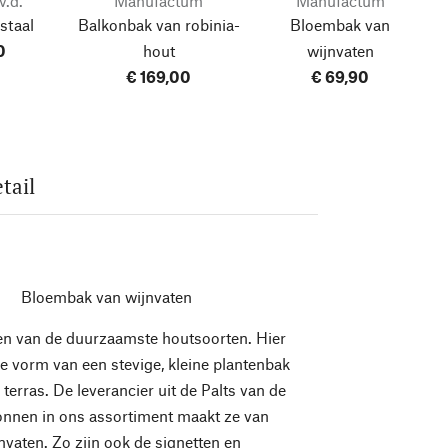
v.d.
Manufactum
Manufactum
staal
Balkonbak van robinia-
Bloembak van
0
hout
wijnvaten
€ 169,00
€ 69,90
tail
Bloembak van wijnvaten
en van de duurzaamste houtsoorten. Hier
de vorm van een stevige, kleine plantenbak
terras. De leverancier uit de Palts van de
onnen in ons assortiment maakt ze van
nvaten. Zo zijn ook de signetten en