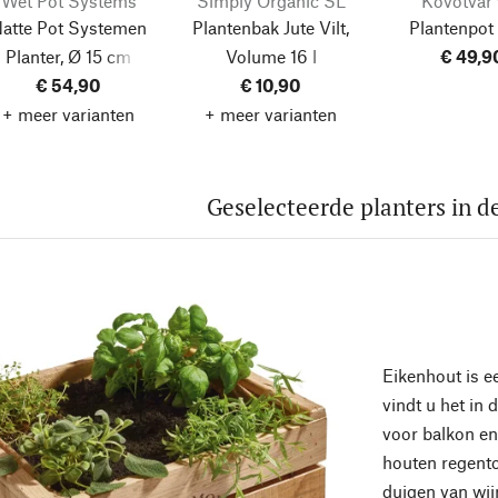
Wet Pot Systems
Simply Organic SL
Kovotvar 
atte Pot Systemen
Plantenbak Jute Vilt,
Plantenpot 
Planter, Ø 15 cm
Volume 16 l
€ 49,9
€ 54,90
€ 10,90
+ meer varianten
+ meer varianten
Geselecteerde planters in de
Eikenhout is e
vindt u het in 
voor balkon en 
houten regent
duigen van wij