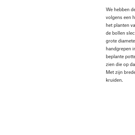
We hebben dez
volgens een h
het planten v
de bollen sle
grote diamete
handgrepen in
beplante potte
zien die op d
Met zijn brede
kruiden.