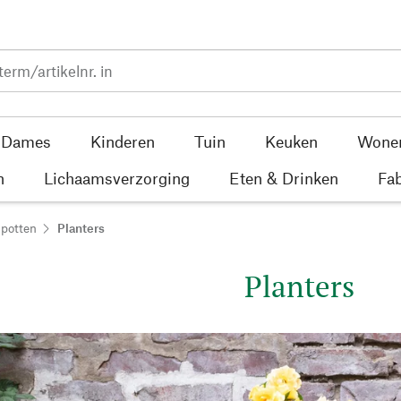
Dames
Kinderen
Tuin
Keuken
Wone
n
Lichaamsverzorging
Eten & Drinken
Fab
npotten
Planters
Planters