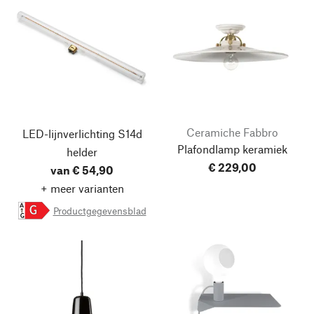
Ceramiche Fabbro
LED-lijnverlichting S14d
Plafondlamp keramiek
helder
€ 229,00
van € 54,90
+ meer varianten
A
Productgegevensblad
G
G