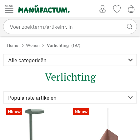
Passer au contenu
Account
Kijklijst
€ 0
Home
Wonen
Verlichting
(197)
Verlichting
Nieuw
Nieuw