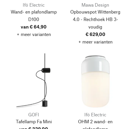
Ifö Electric
Mawa Design
Wand- en plafondlamp
Opbouwspot Wittenberg
D100
4.0 - Rechthoek HB 3-
van € 64,90
voudig
+ meer varianten
€ 629,00
+ meer varianten
GOFI
Ifö Electric
Tafellamp Fa Mini
OHM 2 wand- en
van € 329,00
plafondlamp