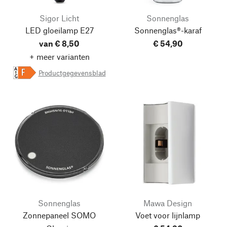
Sigor Licht
Sonnenglas
LED gloeilamp E27
Sonnenglas®-karaf
van € 8,50
€ 54,90
+ meer varianten
A
Productgegevensblad
F
G
Sonnenglas
Mawa Design
Zonnepaneel SOMO
Voet voor lijnlamp