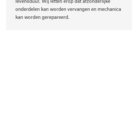
levensduur. Wij letten erop dat afzonderlijke
onderdelen kan worden vervangen en mechanica
Naar boven
kan worden gerepareerd.
Bewust
Bij onze productkeuze staat de duurzaamheid
centraal. Wij kiezen voor natuurlijke
bestanddelen en materialen, die kunnen worden
verzorgd, evenals op een efficiënt gebruik van
hulpbronnen en sociaal aanvaardbare productie.
Geselecteerd