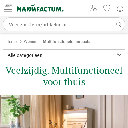
Passer au contenu
Account
Kijklijst
€ 0
Home
Wonen
Multifunctionele meubels
Veelzijdig. Multifunctioneel
voor thuis