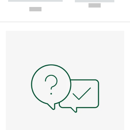
----------- -----------
---
--,-- €
--,-- €