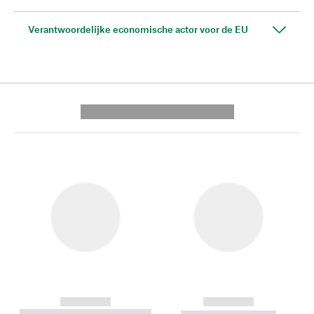
Verantwoordelijke economische actor voor de EU
---------- --------------
------------
------------
----------- ----------- --------