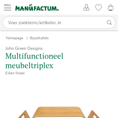
Passer au contenu
Account
Kijklijst
€ 0
Homepage
Bijzettafels
John Green Designs
Multifunctioneel
meubeltriplex
Eiken fineer