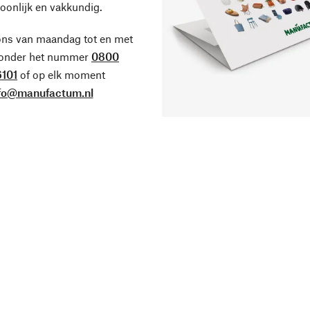
oonlijk en vakkundig.
ons van maandag tot en met
 onder het nummer
0800
101
of op elk moment
fo@manufactum.nl