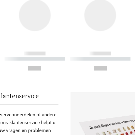
------------
------------
----------- ----------- ----------
----------- ----------- ----------
-
-
--,-- €
--,-- €
lantenservice
eserveonderdelen of andere
ons klantenservice helpt u
 uw vragen en problemen