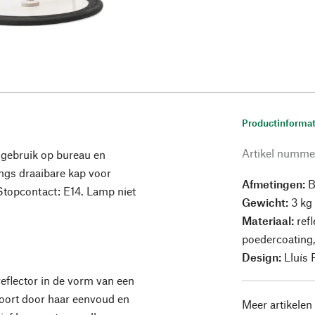
Productinformat
Artikel numme
r gebruik op bureau en
ings draaibare kap voor
Afmetingen:
B
 Stopcontact: E14. Lamp niet
Gewicht:
3 kg
Materiaal:
refl
poedercoating,
Design:
Lluís 
reflector in de vorm van een
oort door haar eenvoud en
Meer artikelen