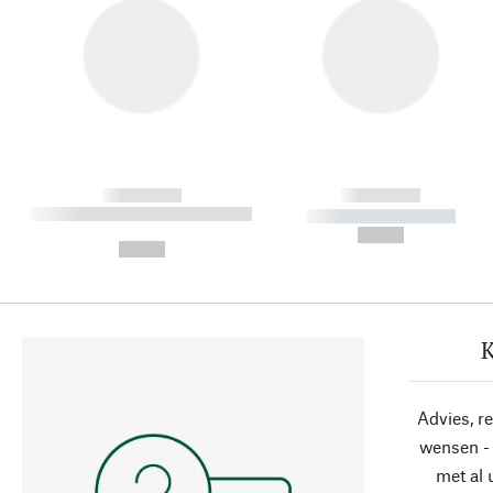
------------
------------
----------- ----------- ----------
----------- -----------
-
--,-- €
--,-- €
K
Advies, r
wensen - 
met al