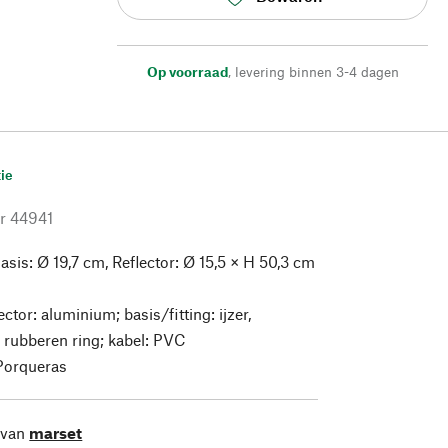
Op voorraad
,
levering binnen 3-4 dagen
ie
r
44941
asis: Ø 19,7 cm, Reflector: Ø 15,5 × H 50,3 cm
ector: aluminium; basis/fitting: ijzer,
 rubberen ring; kabel: PVC
Porqueras
 van
marset