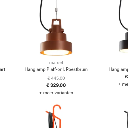
marset
art
Hanglamp Plaff-on!, Roestbruin
Hanglamp 
€
€ 445,00
+ me
€ 329,00
+ meer varianten