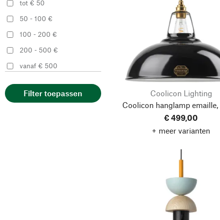
tot € 50
Original BTC
50 - 100 €
Sammode
100 - 200 €
Schneid Studio
200 - 500 €
vanaf € 500
Coolicon Lighting
Filter toepassen
Coolicon hanglamp emaille,
€ 499,00
+ meer varianten