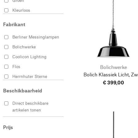
Groen
Kleurloos
Wit
Fabrikant
Zwart
Berliner Messinglampen
Bolichwerke
Coolicon Lighting
Flos
Bolichwerke
Bolich Klassiek Licht, Zw
Herrnhuter Sterne
€ 399,00
Ifö Electric
Beschikbaarheid
Louis Poulsen
Direct beschikbare
marset
artikelen tonen
Mawa Design
Midgard Licht
Prijs
Moebe