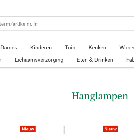
Dames
Kinderen
Tuin
Keuken
Wone
n
Lichaamsverzorging
Eten & Drinken
Fab
Hanglampen
Nieuw
Nieuw