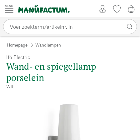
Passer au contenu
Account
Kijklijst
€ 0
Homepage
Wandlampen
Ifö Electric
Wand- en spiegellamp
porselein
Wit