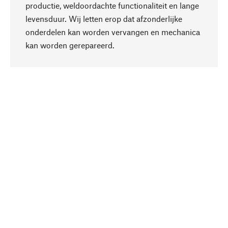
productie, weldoordachte functionaliteit en lange
levensduur. Wij letten erop dat afzonderlijke
onderdelen kan worden vervangen en mechanica
Naar boven
kan worden gerepareerd.
Bewust
Bij onze productkeuze staat de duurzaamheid
centraal. Wij kiezen voor natuurlijke
bestanddelen en materialen, die kunnen worden
verzorgd, evenals op een efficiënt gebruik van
hulpbronnen en sociaal aanvaardbare productie.