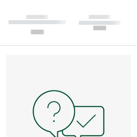
------------
------------
----------- ----------- --------
----------- -----------
---
--,-- €
--,-- €