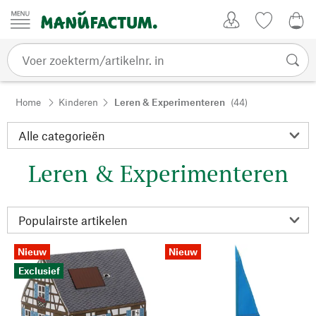
Passer au contenu
Account
Kijklijst
€ 0
Home
Kinderen
Leren & Experimenteren
(44)
Leren & Experimenteren
Nieuw
Nieuw
Exclusief