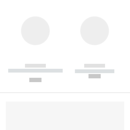
------------
------------
----------- ----------- --------
----------- -----------
---
--,-- €
--,-- €