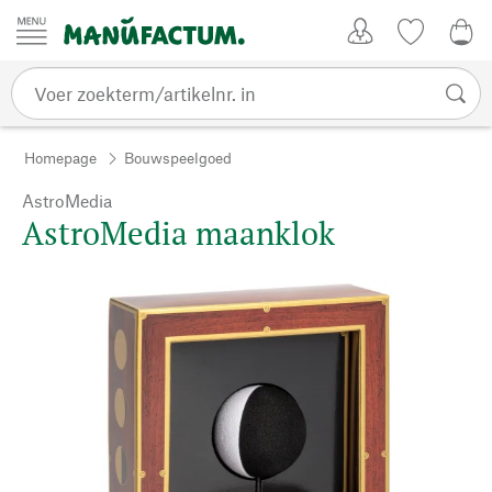
Passer au contenu
Account
Kijklijst
€ 0
Homepage
Bouwspeelgoed
AstroMedia
AstroMedia maanklok