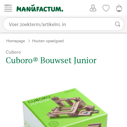
Passer au contenu
Account
Kijklijst
€ 0
Homepage
Houten speelgoed
Cuboro
Cuboro® Bouwset Junior