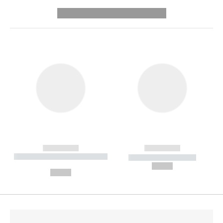
---------- --------------
------------
------------
----------- ----------- --------
----------- -----------
---
--,-- €
--,-- €