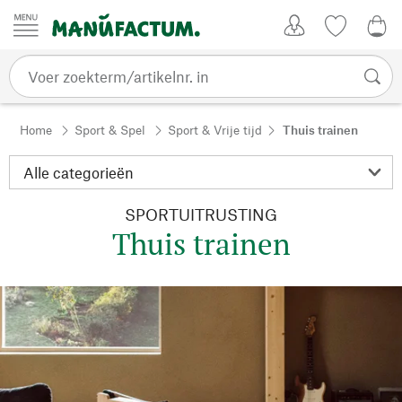
Passer au contenu
Account
Kijklijst
€ 0
Home
Sport & Spel
Sport & Vrije tijd
Thuis trainen
SPORTUITRUSTING
Thuis trainen