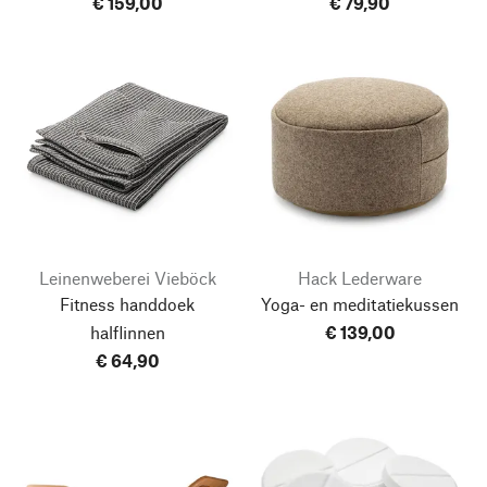
€ 159,00
€ 79,90
Leinenweberei Vieböck
Hack Lederware
Fitness handdoek
Yoga- en meditatiekussen
halflinnen
€ 139,00
€ 64,90