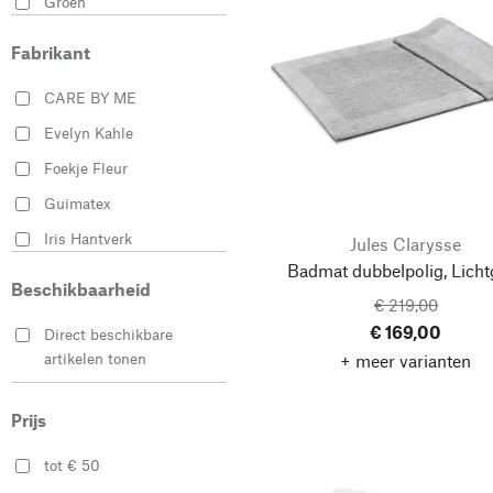
Groen
Paars
Fabrikant
Roze
CARE BY ME
Wit
Evelyn Kahle
Zwart
Foekje Fleur
Guimatex
Iris Hantverk
Jules Clarysse
Badmat dubbelpolig, Lichtg
Josim - Joaquim da
Beschikbaarheid
Solva Marques ＆ Filho
€ 219,00
€ 169,00
Jules Clarysse
Direct beschikbare
artikelen tonen
+ meer varianten
Maison Deux
Manufactum
Prijs
Mastro Raphael
tot € 50
Murakami Pile