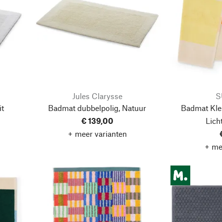
Jules Clarysse
S
t
Badmat dubbelpolig, Natuur
Badmat Kleu
€ 139,00
Lich
+ meer varianten
+ me