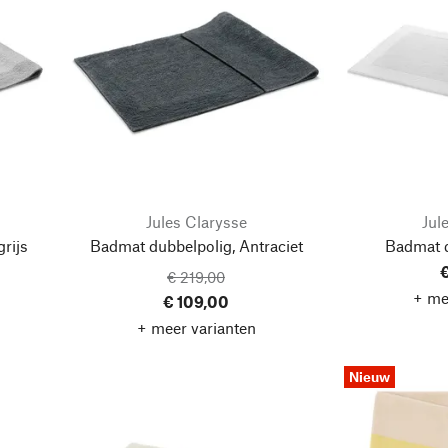
Jules Clarysse
Jul
rijs
Badmat dubbelpolig, Antraciet
Badmat d
€
€ 219,00
+ me
€ 109,00
+ meer varianten
Nieuw