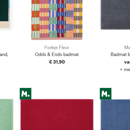
Foekje Fleur
Ma
and,
Odds & Ends badmat
Badmat ba
€ 31,90
va
+ me