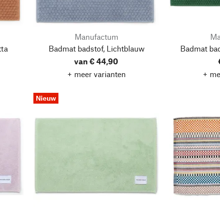
Manufactum
Ma
tta
Badmat badstof, Lichtblauw
Badmat bad
van € 44,90
+ meer varianten
+ me
Nieuw