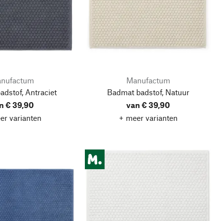
nufactum
Manufactum
dstof, Antraciet
Badmat badstof, Natuur
n € 39,90
van € 39,90
er varianten
+ meer varianten