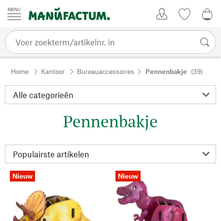
Passer au contenu
Account
Kijklijst
€ 0
Home
Kantoor
Bureauaccessoires
Pennenbakje
(39)
Pennenbakje
Nieuw
Nieuw