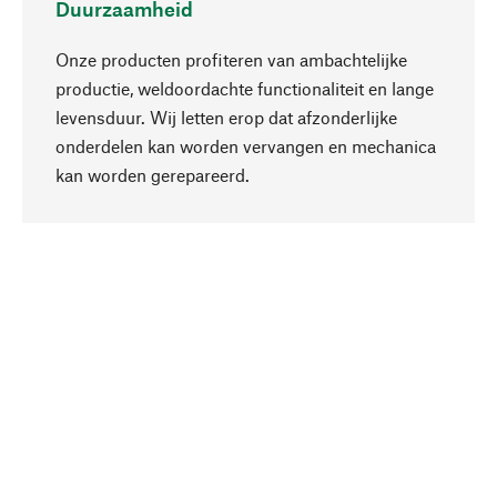
Duurzaamheid
Onze producten profiteren van ambachtelijke
productie, weldoordachte functionaliteit en lange
levensduur. Wij letten erop dat afzonderlijke
onderdelen kan worden vervangen en mechanica
Naar boven
kan worden gerepareerd.
Bewust
Bij onze productkeuze staat de duurzaamheid
centraal. Wij kiezen voor natuurlijke
bestanddelen en materialen, die kunnen worden
verzorgd, evenals op een efficiënt gebruik van
hulpbronnen en sociaal aanvaardbare productie.