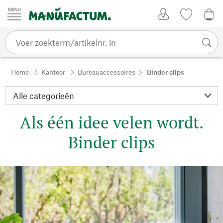
Passer au contenu
Account
Kijklijst
€ 0
Home
Kantoor
Bureauaccessoires
Binder clips
Als één idee velen wordt.
Binder clips