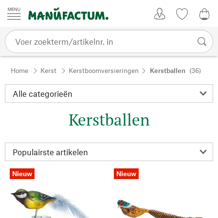
Passer au contenu
Account
Kijklijst
€ 0
Home
Kerst
Kerstboomversieringen
Kerstballen
(36)
Kerstballen
Nieuw
Nieuw