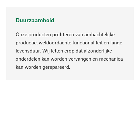
Duurzaamheid
Onze producten profiteren van ambachtelijke
productie, weldoordachte functionaliteit en lange
levensduur. Wij letten erop dat afzonderlijke
onderdelen kan worden vervangen en mechanica
Naar boven
kan worden gerepareerd.
Bewust
Bij onze productkeuze staat de duurzaamheid
centraal. Wij kiezen voor natuurlijke
bestanddelen en materialen, die kunnen worden
verzorgd, evenals op een efficiënt gebruik van