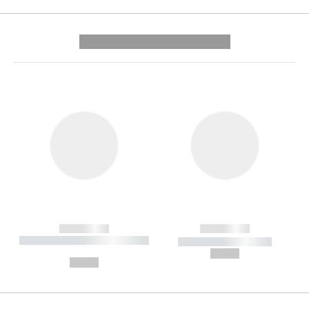
---------- --------------
------------
------------
----------- ----------- --------
----------- -----------
---
--,-- €
--,-- €