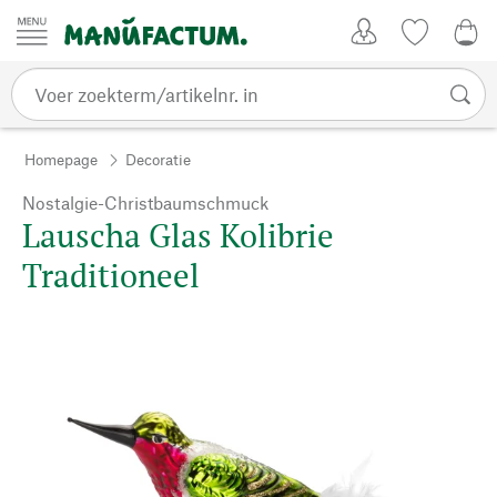
Passer au contenu
Account
Kijklijst
€ 0
Homepage
Decoratie
Nostalgie-Christbaumschmuck
Lauscha Glas Kolibrie
Traditioneel