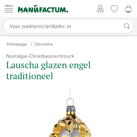
Passer au contenu
Account
Kijklijst
€ 0
Homepage
Decoratie
Nostalgie-Christbaumschmuck
Lauscha glazen engel
traditioneel