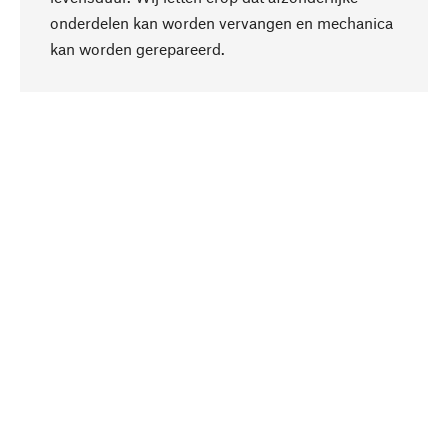
onderdelen kan worden vervangen en mechanica
Naar boven
kan worden gerepareerd.
Bewust
Bij onze productkeuze staat de duurzaamheid
centraal. Wij kiezen voor natuurlijke
bestanddelen en materialen, die kunnen worden
verzorgd, evenals op een efficiënt gebruik van
hulpbronnen en sociaal aanvaardbare productie.
Geselecteerd