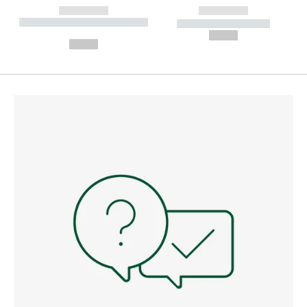
------------
------------
----------- ----------- --------
----------- -----------
---
--,-- €
--,-- €