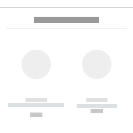
---------- --------------
------------
------------
----------- ----------- --------
----------- -----------
---
--,-- €
--,-- €