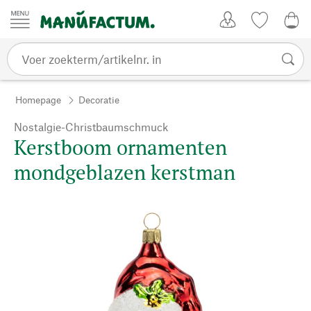
Passer au contenu
Account
Kijklijst
€ 0
Homepage
Decoratie
Nostalgie-Christbaumschmuck
Kerstboom ornamenten
mondgeblazen kerstman