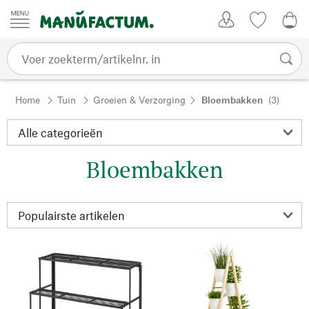
Passer au contenu
Account
Kijklijst
€ 0
Home
Tuin
Groeien & Verzorging
Bloembakken
(3)
Bloembakken