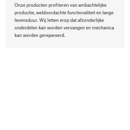
Onze producten profiteren van ambachtelijke
productie, weldoordachte functionaliteit en lange
levensduur. Wij letten erop dat afzonderlijke
onderdelen kan worden vervangen en mechanica
Naar boven
kan worden gerepareerd.
Bewust
Bij onze productkeuze staat de duurzaamheid
centraal. Wij kiezen voor natuurlijke
bestanddelen en materialen, die kunnen worden
verzorgd, evenals op een efficiënt gebruik van
hulpbronnen en sociaal aanvaardbare productie.