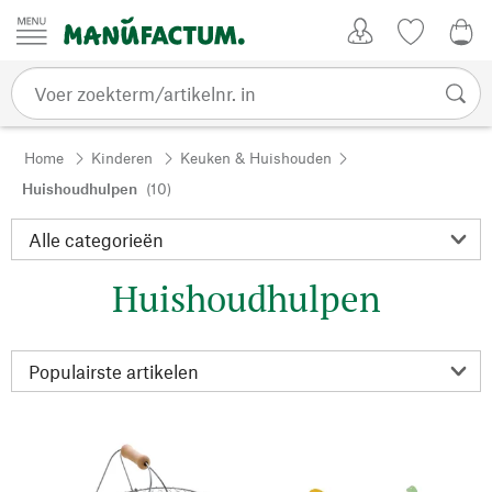
Passer au contenu
Account
Kijklijst
€ 0
Home
Kinderen
Keuken & Huishouden
Huishoudhulpen
(10)
Huishoudhulpen