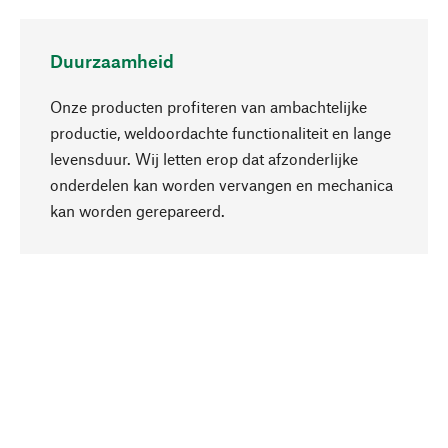
Duurzaamheid
Onze producten profiteren van ambachtelijke
productie, weldoordachte functionaliteit en lange
levensduur. Wij letten erop dat afzonderlijke
onderdelen kan worden vervangen en mechanica
Naar boven
kan worden gerepareerd.
Bewust
Bij onze productkeuze staat de duurzaamheid
centraal. Wij kiezen voor natuurlijke
bestanddelen en materialen, die kunnen worden
verzorgd, evenals op een efficiënt gebruik van