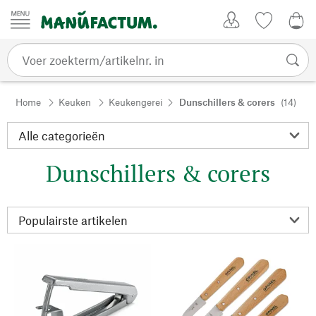
Passer au contenu
Account
Kijklijst
€ 0
Home
Keuken
Keukengerei
Dunschillers & corers
(14)
Dunschillers & corers