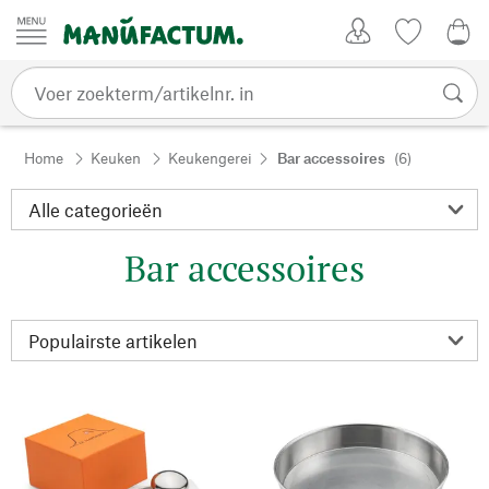
Passer au contenu
Account
Kijklijst
€ 0
Home
Keuken
Keukengerei
Bar accessoires
(6)
Bar accessoires