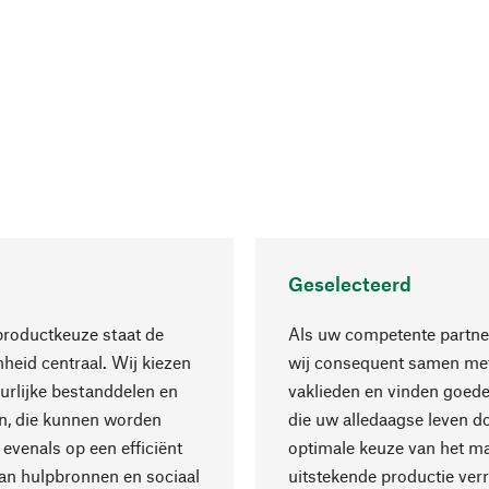
Geselecteerd
productkeuze staat de
Als uw competente partne
eid centraal. Wij kiezen
wij consequent samen met
urlijke bestanddelen en
vaklieden en vinden goede
n, die kunnen worden
die uw alledaagse leven d
 evenals op een efficiënt
optimale keuze van het ma
an hulpbronnen en sociaal
uitstekende productie verr