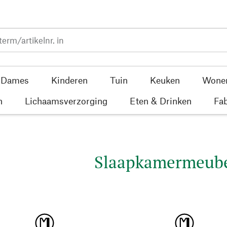
Dames
Kinderen
Tuin
Keuken
Wone
n
Lichaamsverzorging
Eten & Drinken
Fab
Slaapkamermeube