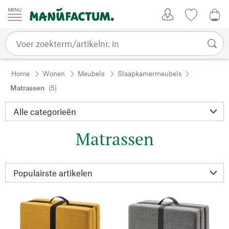
Passer au contenu
Account
Kijklijst
€ 0
Home
Wonen
Meubels
Slaapkamermeubels
Matrassen
(5)
Matrassen