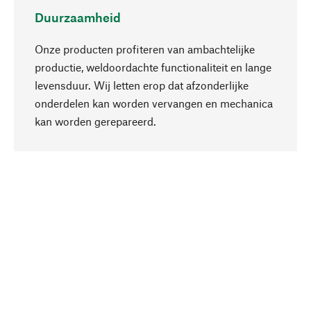
Duurzaamheid
Onze producten profiteren van ambachtelijke
productie, weldoordachte functionaliteit en lange
levensduur. Wij letten erop dat afzonderlijke
onderdelen kan worden vervangen en mechanica
Naar boven
kan worden gerepareerd.
Bewust
Bij onze productkeuze staat de duurzaamheid
centraal. Wij kiezen voor natuurlijke
bestanddelen en materialen, die kunnen worden
verzorgd, evenals op een efficiënt gebruik van
hulpbronnen en sociaal aanvaardbare productie.