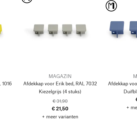
MAGAZIN
M
L 1016
Afdekkap voor Erik bed, RAL 7032
Afdekkap voo
Kiezelgrijs
(4 stuks)
Duifb
€ 31,90
+ me
€ 21,50
+ meer varianten