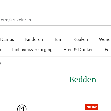
Dames
Kinderen
Tuin
Keuken
Wone
n
Lichaamsverzorging
Eten & Drinken
Fab
)
Bedden
Nieuw