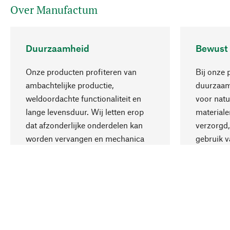
Over Manufactum
Duurzaamheid
Bewust
Onze producten profiteren van
Bij onze 
ambachtelijke productie,
duurzaamh
weldoordachte functionaliteit en
voor natu
lange levensduur. Wij letten erop
materiale
dat afzonderlijke onderdelen kan
verzorgd,
worden vervangen en mechanica
gebruik v
kan worden gerepareerd.
aanvaardb
Uw land