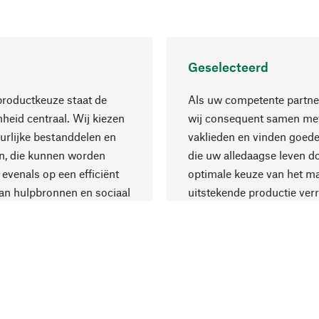
Geselecteerd
productkeuze staat de
Als uw competente partne
eid centraal. Wij kiezen
wij consequent samen met
urlijke bestanddelen en
vaklieden en vinden goede
n, die kunnen worden
die uw alledaagse leven d
 evenals op een efficiënt
optimale keuze van het ma
an hulpbronnen en sociaal
uitstekende productie verr
are productie.