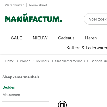
Passer au contenu
Warenhuizen
Nieuwsbrief
SALE
NIEUW
Cadeaus
Heren
Koffers & Lederware
Home
Wonen
Meubels
Slaapkamermeubels
Bedden
(5
Slaapkamermeubels
Bedden
Matrassen