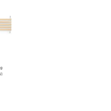
ng
l)