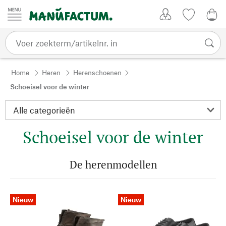
Passer au contenu
Account
Kijklijst
€ 0
Home
Heren
Herenschoenen
Schoeisel voor de winter
Schoeisel voor de winter
De herenmodellen
Nieuw
Nieuw