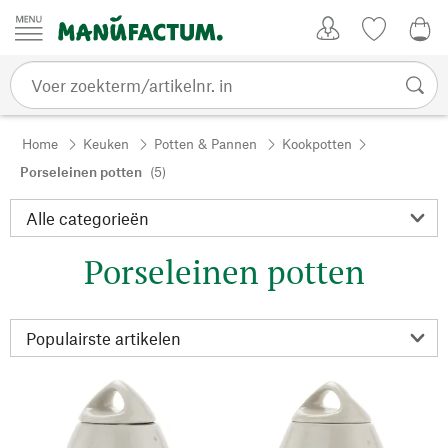
Passer au contenu
Account
Kijklijst
€ 0
Home
Keuken
Potten & Pannen
Kookpotten
Porseleinen potten
(5)
Porseleinen potten