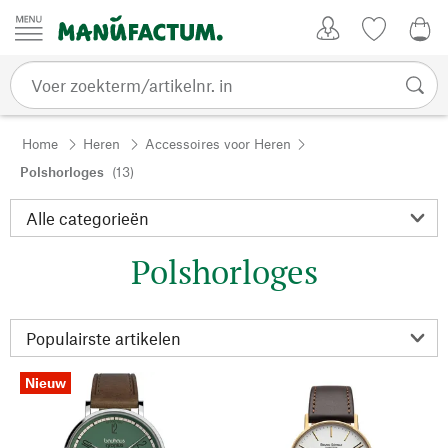
Passer au contenu
Account
Kijklijst
€ 0
Home
Heren
Accessoires voor Heren
Polshorloges
(13)
Polshorloges
Nieuw