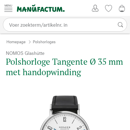
Passer au contenu
Account
Kijklijst
€ 0
Homepage
Polshorloges
NOMOS Glashütte
Polshorloge Tangente Ø 35 mm
met handopwinding