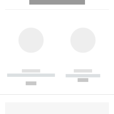
---------- --------------
------------
------------
----------- ----------- --------
----------- -----------
---
--,-- €
--,-- €