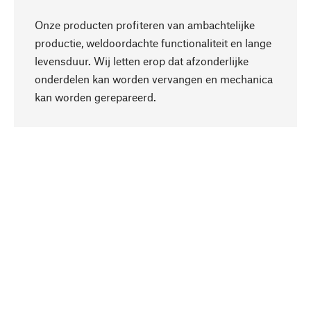
Onze producten profiteren van ambachtelijke
productie, weldoordachte functionaliteit en lange
levensduur. Wij letten erop dat afzonderlijke
onderdelen kan worden vervangen en mechanica
Naar boven
kan worden gerepareerd.
Bewust
Bij onze productkeuze staat de duurzaamheid
centraal. Wij kiezen voor natuurlijke
bestanddelen en materialen, die kunnen worden
verzorgd, evenals op een efficiënt gebruik van
hulpbronnen en sociaal aanvaardbare productie.